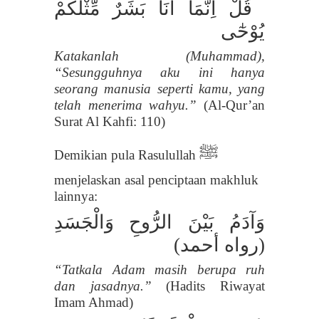
قُلْ اِنَّمَآ اَنَا بَشَرٌ مِّثْلُكُمْ
يُوْحٰٓى
Katakanlah (Muhammad),
“Sesungguhnya aku ini hanya
seorang manusia seperti kamu, yang
telah menerima wahyu.”
(Al-Qur’an
Surat Al Kahfi: 110)
ﷺ
Demikian pula Rasulullah
menjelaskan asal penciptaan makhluk
lainnya:
وَآدَمُ بَيْنَ الرُّوحِ وَالْجَسَدِ
(رواه أحمد)
“Tatkala Adam masih berupa ruh
dan jasadnya.”
(Hadits Riwayat
Imam Ahmad)