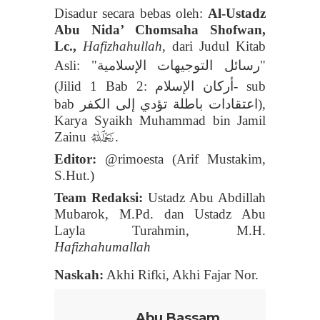
Disadur secara bebas oleh:
Al-Ustadz
Abu Nida’ Chomsaha Shofwan,
Lc.,
Hafizhahullah
, dari Judul Kitab
رسائل التوجيهات الإسلامية
Asli: "
"
أركان الإسلام
(Jilid 1 Bab 2:
- sub
bab
اعتقادات باطلة تؤدي إلى الكفر
)
,
Karya Syaikh Muhammad bin Jamil
Zainu
.
t
Editor:
@rimoesta (Arif Mustakim,
S.Hut.)
Team Redaksi:
Ustadz Abu Abdillah
Mubarok, M.Pd. dan Ustadz Abu
Layla Turahmin, M.H.
Hafizhahumallah
Naskah:
Akhi Rifki, Akhi Fajar Nor.
Abu Bassam