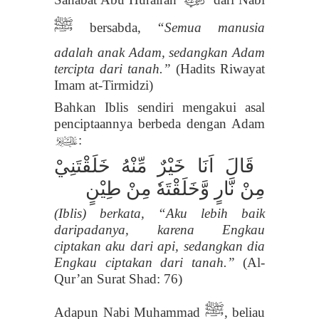
z
ﷺ
bersabda,
“Semua manusia
adalah anak Adam, sedangkan Adam
tercipta dari tanah.”
(Hadits Riwayat
Imam at-Tirmidzi)
Bahkan Iblis sendiri mengakui asal
penciptaannya berbeda dengan Adam
:
p
قَالَ اَنَا خَيْرٌ مِّنْهُ خَلَقْتَنِيْ
مِنْ نَّارٍ وَّخَلَقْتَهٗ مِنْ طِيْنٍ
(Iblis) berkata, “Aku lebih baik
daripadanya, karena Engkau
ciptakan aku dari api, sedangkan dia
Engkau ciptakan dari tanah.”
(Al-
Qur’an Surat Shad: 76)
ﷺ
Adapun Nabi Muhammad
, beliau