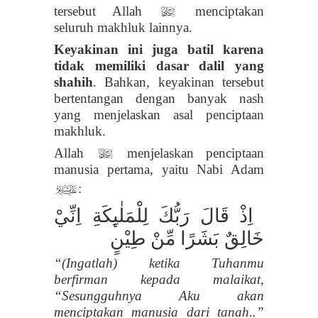
tersebut Allah
menciptakan
l
seluruh makhluk lainnya.
Keyakinan ini juga batil karena
tidak memiliki dasar dalil yang
shahih
. Bahkan, keyakinan tersebut
bertentangan dengan banyak nash
yang menjelaskan asal penciptaan
makhluk.
Allah
menjelaskan penciptaan
l
manusia pertama, yaitu Nabi Adam
:
p
اِذْ قَالَ رَبُّكَ لِلْمَلٰىِٕكَةِ اِنِّيْ
خَالِقٌ بَشَرًا مِّنْ طِيْنٍ
“
(Ingatlah) ketika Tuhanmu
berfirman kepada malaikat,
“Sesungguhnya Aku akan
menciptakan manusia dari tanah.
.”