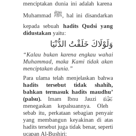
menciptakan dunia ini adalah karena
ﷺ
Muhammad
, hal ini disandarkan
kepada sebuah
hadits Qudsi yang
didustakan
yaitu:
وَلَوْلَاكَ خَلَقْتُ الدُّنْيَا
“Kalau bukan karena engkau wahai
Muhammad, maka Kami tidak akan
menciptakan dunia.”
Para ulama telah menjelaskan bahwa
hadits tersebut tidak shahih,
bahkan termasuk hadits maudhu’
(palsu).
Imam Ibnu Jauzi
t
menegaskan kepalsuannya. Oleh
sebab itu, perkataan sebagian penyair
yang membangun keyakinan di atas
hadits tersebut juga tidak benar, seperti
ucapan Al-Bushiri: