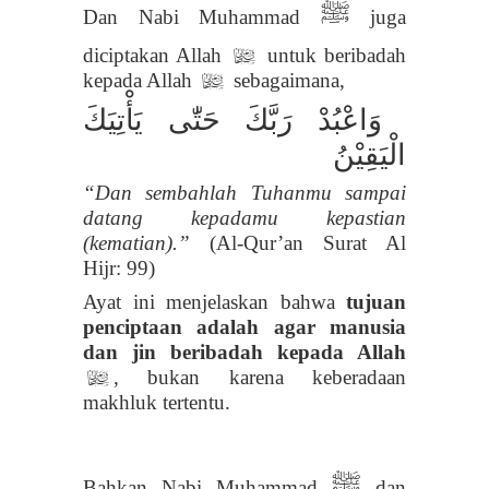
ﷺ
Dan
Nabi Muhammad
juga
diciptakan Allah
untuk beribadah
l
kepada Allah
sebagaimana,
l
وَاعْبُدْ رَبَّكَ حَتّٰى يَأْتِيَكَ
الْيَقِيْنُ
“Dan sembahlah Tuhanmu sampai
datang kepadamu kepastian
(kematian).”
(
Al-Qur’an Surat
Al
Hijr: 99)
Ayat ini menjelaskan bahwa
tujuan
penciptaan adalah agar manusia
dan jin beribadah kepada Allah
, bukan karena keberadaan
l
makhluk tertentu.
ﷺ
Bahkan Nabi Muhammad
dan