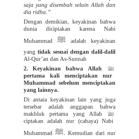
saja yang disembah selain Allah
dan
dia ridha.
”
Dengan demikian, keyakinan bahwa
dunia diciptakan karena Nabi
ﷺ
Muhammad
adalah keyakinan
yang
tidak sesuai dengan dalil-dalil
Al-Qur’an dan As-Sunnah
2.
Keyakinan bahwa Allah
l
pertama kali menciptakan nur
Muhammad sebelum menciptakan
yang lainnya.
Di antara keyakinan lain yang juga
tersebar adalah anggapan bahwa
makhluk pertama yang Allah
l
ciptakan adalah nur (cahaya) Nabi
ﷺ
Muhammad
. Kemudian dari nur