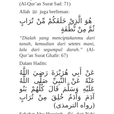
(Al-Qur’an Surat Sad: 71)
Allah
juga berfirman:
l
هُوَ الَّذِيْ خَلَقَكُمْ مِّنْ تُرَابٍ
ثُمَّ مِنْ نُّطْفَةٍ
“Dialah yang menciptakanmu dari
tanah, kemudian dari setetes mani,
lalu dari segumpal darah.”
(Al-
Qur’an Surat Ghafir: 67)
Dalam Hadits:
عَنْ أَبِي هُرَيْرَةَ رَضِيَ اللَّهُ
عَنْهُ عَنْ النَّبِيِّ صَلَّى اللَّهُ
عَلَيْهِ وَسَلَّمَ قَالَ كُلُّهُمْ بَنُو
آدَمَ وَآدَمُ خُلِقَ مِنْ تُرَابٍ
(رواه الترمذى)
Sahabat
Abu Hurairah
dari Nabi