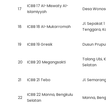
ICBB 17 Al-Miswaty Al-
17
Desa Wonoso
Islamiyyah
Jl. Sepakat 1
18
ICBB 18 Al-Mukarromah
Tenggara, Ko
19
ICBB 19 Gresik
Dusun Prupuh
Talang Ubi,
20
ICBB 20 Megangsakti
Selatan
21
ICBB 21 Tebo
Jl. Semarang
ICBB 22 Manna, Bengkulu
22
Manna, Bengk
Selatan